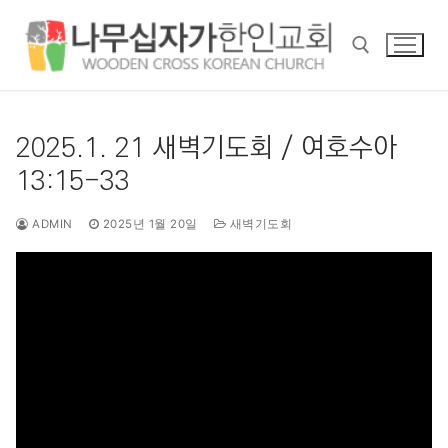
콘
텐
츠
로
바
검색 :
로
2025.1. 21 새벽기도회 / 여호수아
가
13:15-33
기
ADMIN
2025년 1월 20일
새벽기도회