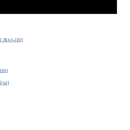
씀이 계시니라]
더라]
예수님]