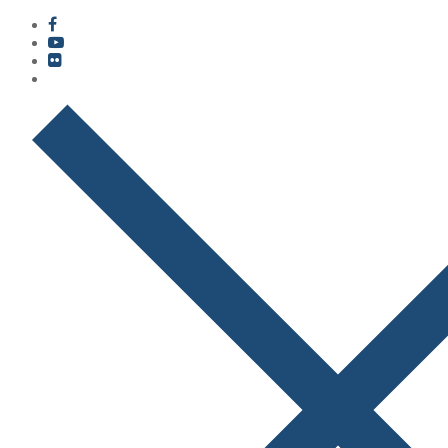
콘
메
닫
텐
뉴
기
츠
로
바
로
가
기