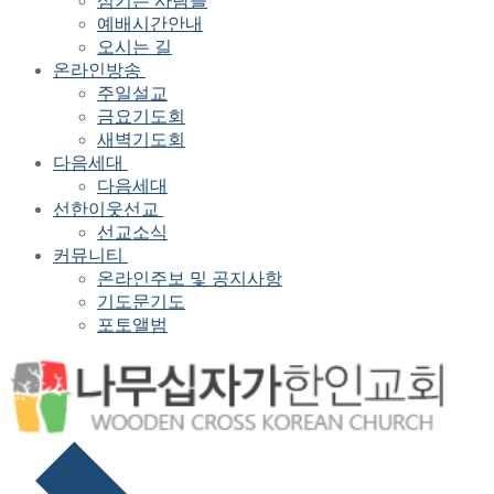
섬기는 사람들
예배시간안내
오시는 길
온라인방송
주일설교
금요기도회
새벽기도회
다음세대
다음세대
선한이웃선교
선교소식
커뮤니티
온라인주보 및 공지사항
기도문기도
포토앨범