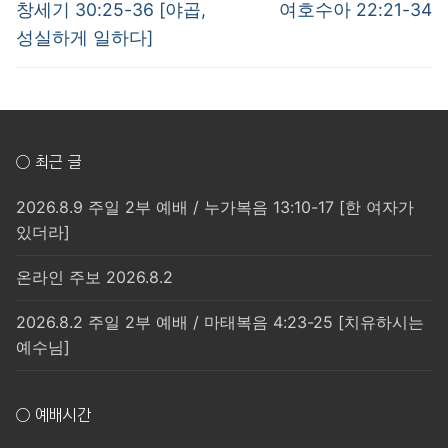
post:
post:
색
창세기 30:25-36 [야곱,
여호수아 22:21-34
성실하게 일하다]
○ 최근 글
2026.8.9 주일 2부 예배 / 누가복음 13:10-17 [한 여자가
있더라]
온라인 주보 2026.8.2
2026.8.2 주일 2부 예배 / 마태복음 4:23-25 [치유하시는
예수님]
○ 예배시간