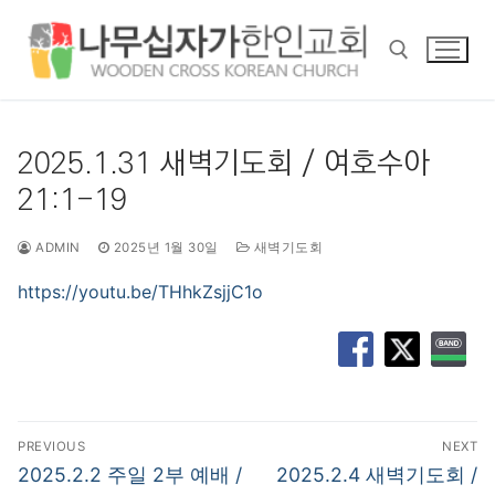
콘
텐
츠
로
바
검색 :
로
2025.1.31 새벽기도회 / 여호수아
가
21:1-19
기
ADMIN
2025년 1월 30일
새벽기도회
https://youtu.be/THhkZsjjC1o
글
PREVIOUS
NEXT
탐
Previous
Next
2025.2.2 주일 2부 예배 /
2025.2.4 새벽기도회 /