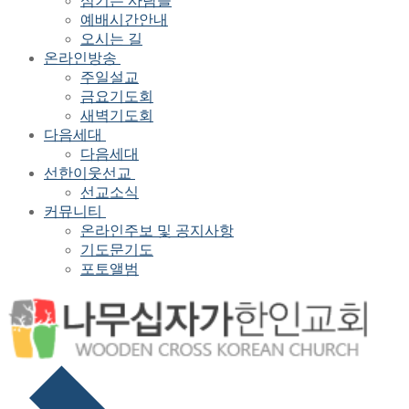
섬기는 사람들
예배시간안내
오시는 길
온라인방송
주일설교
금요기도회
새벽기도회
다음세대
다음세대
선한이웃선교
선교소식
커뮤니티
온라인주보 및 공지사항
기도문기도
포토앨범