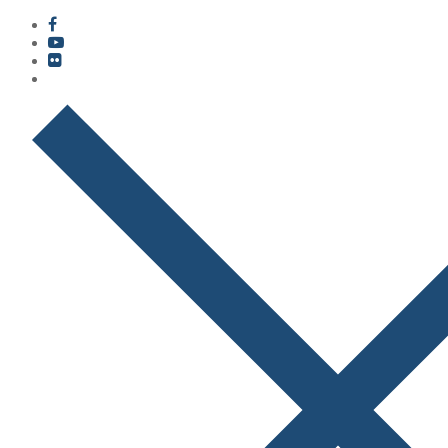
콘
메
닫
텐
뉴
기
츠
로
바
로
가
기