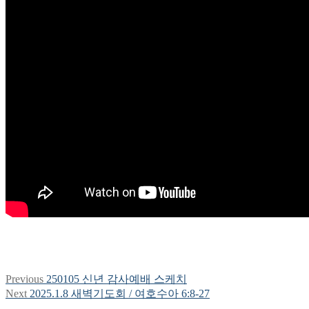
Previous
Previous
250105 신년 감사예배 스케치
글
post:
Next
Next
2025.1.8 새벽기도회 / 여호수아 6:8-27
탐
post: