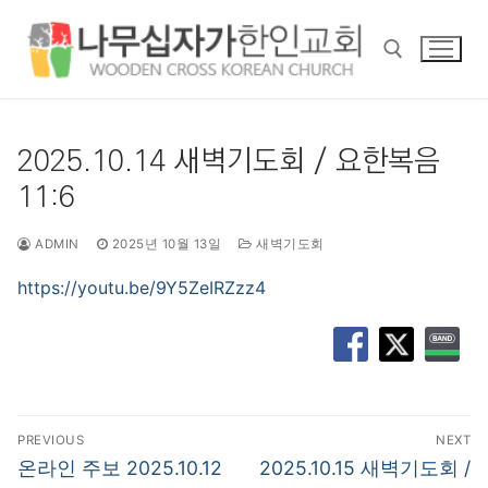
콘
텐
츠
로
바
검색 :
로
2025.10.14 새벽기도회 / 요한복음
가
11:6
기
ADMIN
2025년 10월 13일
새벽기도회
https://youtu.be/9Y5ZeIRZzz4
글
PREVIOUS
NEXT
탐
Previous
Next
온라인 주보 2025.10.12
2025.10.15 새벽기도회 /