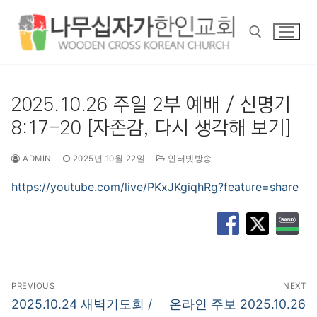
콘
텐
츠
로
바
검색 :
로
2025.10.26 주일 2부 예배 / 신명기
가
8:17-20 [자존감, 다시 생각해 보기]
기
ADMIN
2025년 10월 22일
인터넷방송
https://youtube.com/live/PKxJKgiqhRg?feature=share
글
PREVIOUS
NEXT
탐
Previous
Next
2025.10.24 새벽기도회 /
온라인 주보 2025.10.26