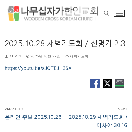
콘
텐
츠
로
바
검색 :
로
2025.10.28 새벽기도회 / 신명기 2:3
가
기
ADMIN
2025년 10월 27일
새벽기도회
https://youtu.be/sJOTEJI-3SA
글
PREVIOUS
NEXT
탐
Previous
Next
온라인 주보 2025.10.26
2025.10.29 새벽기도회 /
post:
post:
색
이사야 30:16