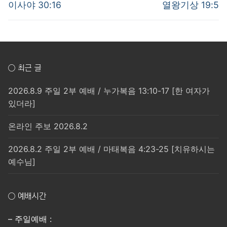
post:
post:
색
이사야 30:16
열왕기상 19:5
○ 최근 글
2026.8.9 주일 2부 예배 / 누가복음 13:10-17 [한 여자가
있더라]
온라인 주보 2026.8.2
2026.8.2 주일 2부 예배 / 마태복음 4:23-25 [치유하시는
예수님]
○ 예배시간
– 주일예배 :