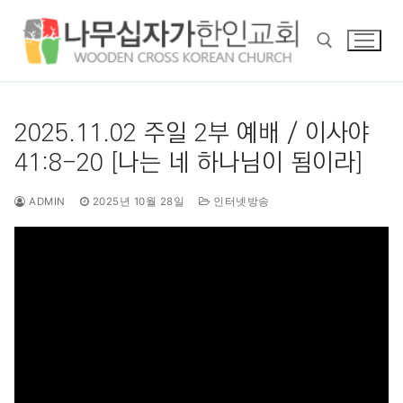
콘
텐
츠
로
바
검색 :
로
2025.11.02 주일 2부 예배 / 이사야
가
41:8-20 [나는 네 하나님이 됨이라]
기
ADMIN
2025년 10월 28일
인터넷방송