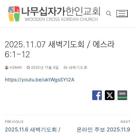
콘
텐
츠
로
바
검색 :
로
2025.11.07 새벽기도회 / 에스라
가
6:1-12
기
ADMIN
2025년 11월 6일
새벽기도회
https://youtu.be/uktWgsSYt2A
글
PREVIOUS
NEXT
탐
Previous
Next
2025.11.6 새벽기도회 /
온라인 주보 2025.11.9