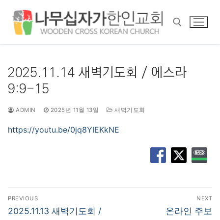
콘
텐
츠
로
바
검색 :
로
2025.11.14 새벽기도회 / 에스라
가
9:9-15
기
ADMIN
2025년 11월 13일
새벽기도회
https://youtu.be/0jq8YIEKkNE
글
PREVIOUS
NEXT
탐
Previous
Next
2025.11.13 새벽기도회 /
온라인 주보