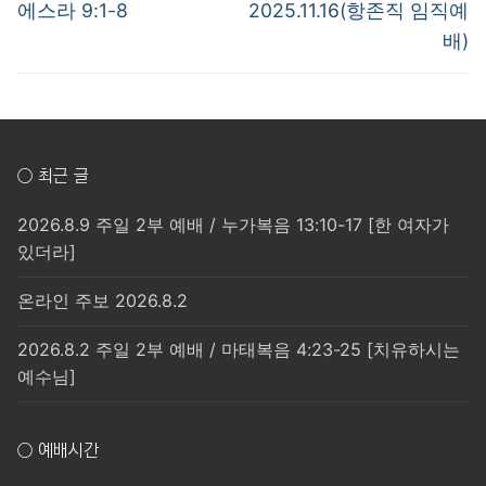
post:
post:
색
에스라 9:1-8
2025.11.16(항존직 임직예
배)
○ 최근 글
2026.8.9 주일 2부 예배 / 누가복음 13:10-17 [한 여자가
있더라]
온라인 주보 2026.8.2
2026.8.2 주일 2부 예배 / 마태복음 4:23-25 [치유하시는
예수님]
○ 예배시간