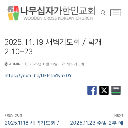
콘
텐
츠
로
바
검색 :
로
2025.11.19 새벽기도회 / 학개
가
2:10-23
기
ADMIN
2025년 11월 18일
새벽기도회
https://youtu.be/DkPTm1yaxDY
글
PREVIOUS
NEXT
탐
Previous
Next
2025.11.18 새벽기도회 /
2025.11.23 주일 2부 예