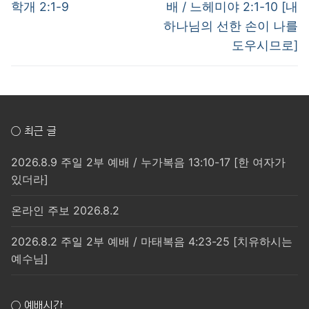
post:
post:
색
학개 2:1-9
배 / 느헤미야 2:1-10 [내
하나님의 선한 손이 나를
도우시므로]
○ 최근 글
2026.8.9 주일 2부 예배 / 누가복음 13:10-17 [한 여자가
있더라]
온라인 주보 2026.8.2
2026.8.2 주일 2부 예배 / 마태복음 4:23-25 [치유하시는
예수님]
○ 예배시간