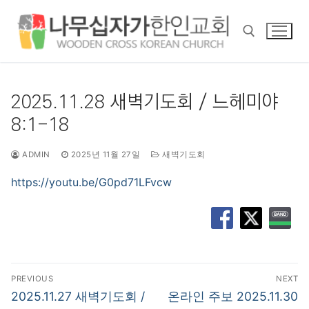
콘
텐
츠
로
바
검색 :
로
2025.11.28 새벽기도회 / 느헤미야
가
8:1-18
기
ADMIN
2025년 11월 27일
새벽기도회
https://youtu.be/G0pd71LFvcw
글
PREVIOUS
NEXT
탐
Previous
Next
2025.11.27 새벽기도회 /
온라인 주보 2025.11.30