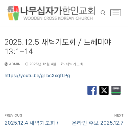
콘
텐
츠
로
바
검색 :
로
2025.12.5 새벽기도회 / 느헤미야
가
13:1-14
기
ADMIN
2025년 12월 4일
새벽기도회
https://youtu.be/gTbcXxqfLPg
글
PREVIOUS
NEXT
탐
Previous
Next
2025.12.4 새벽기도회 /
온라인 주보 2025.12.7