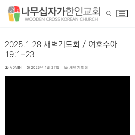
콘
텐
츠
로
바
검색 :
로
2025.1.28 새벽기도회 / 여호수아
가
19:1-23
기
ADMIN
2025년 1월 27일
새벽기도회