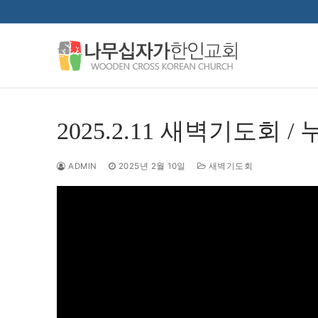
콘
텐
츠
로
바
로
가
2025.2.11 새벽기도회 / 
기
ADMIN
2025년 2월 10일
새벽기도회