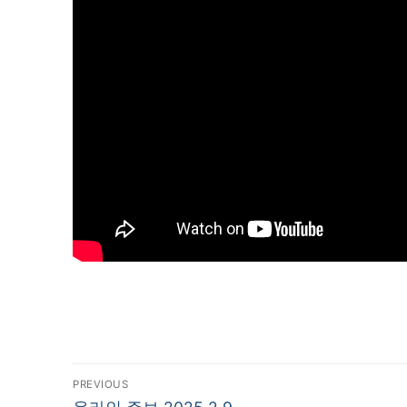
글
PREVIOUS
Previous