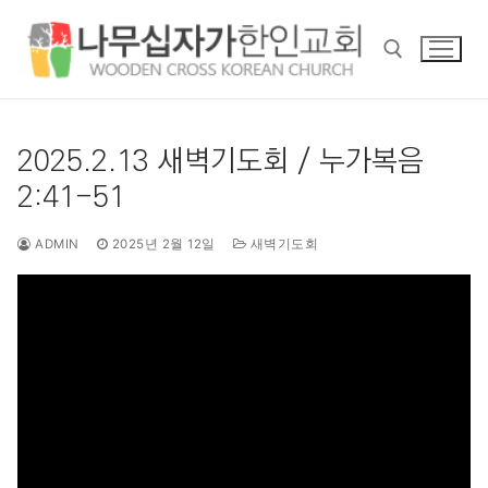
콘
텐
츠
로
바
검색 :
로
2025.2.13 새벽기도회 / 누가복음
가
2:41-51
기
ADMIN
2025년 2월 12일
새벽기도회