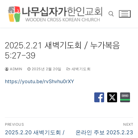
콘
텐
츠
로
바
검색 :
로
2025.2.21 새벽기도회 / 누가복음
가
5:27-39
기
ADMIN
2025년 2월 20일
새벽기도회
https://youtu.be/rvShvhu0rXY
글
PREVIOUS
NEXT
탐
Previous
Next
2025.2.20 새벽기도회 /
온라인 주보 2025.2.23