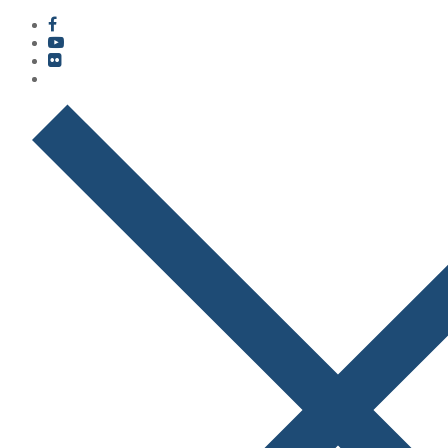
콘
메
닫
텐
뉴
기
츠
로
바
로
가
기