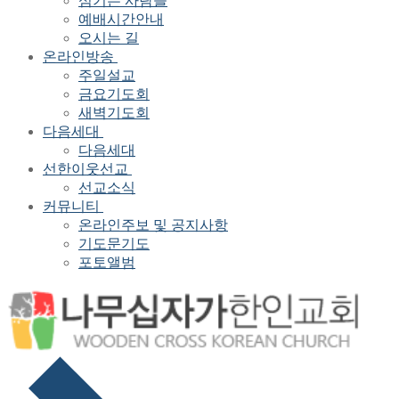
섬기는 사람들
예배시간안내
오시는 길
온라인방송
주일설교
금요기도회
새벽기도회
다음세대
다음세대
선한이웃선교
선교소식
커뮤니티
온라인주보 및 공지사항
기도문기도
포토앨범