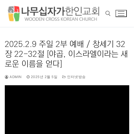
콘
텐
츠
로
바
검색 :
로
2025.2.9 주일 2부 예배 / 창세기 32
가
장 22-32절 [야곱, 이스라엘이라는 새
기
로운 이름을 얻다]
ADMIN
2025년 2월 5일
인터넷방송