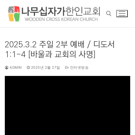
콘
텐
츠
로
바
검색 :
로
2025.3.2 주일 2부 예배 / 디도서
가
1:1-4 [바울과 교회의 사명]
기
ADMIN
2025년 2월 27일
인터넷방송