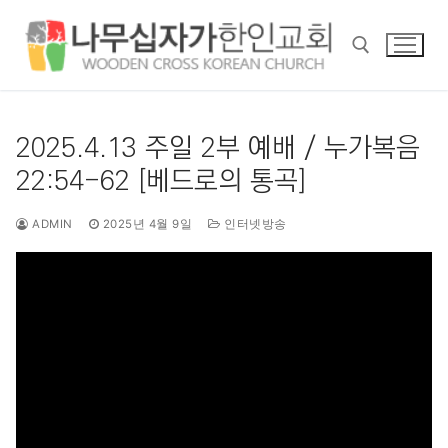
콘
텐
츠
로
바
검색 :
로
2025.4.13 주일 2부 예배 / 누가복음
가
22:54-62 [베드로의 통곡]
기
ADMIN
2025년 4월 9일
인터넷방송