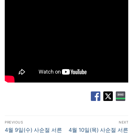
글
PREVIOUS
NEXT
탐
Previous
Next
4월 9일(수) 사순절 서른
4월 10일(목) 사순절 서른