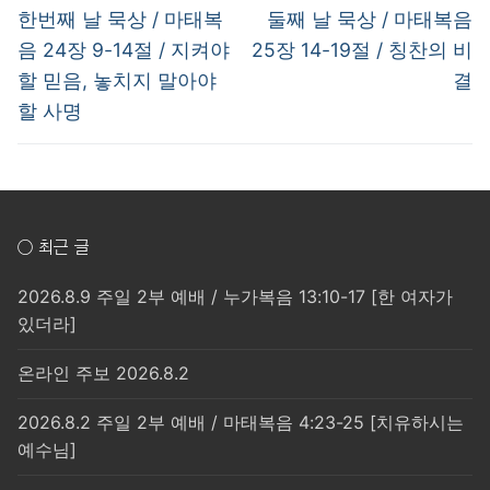
post:
post:
색
한번째 날 묵상 / 마태복
둘째 날 묵상 / 마태복음
음 24장 9-14절 / 지켜야
25장 14-19절 / 칭찬의 비
할 믿음, 놓치지 말아야
결
할 사명
○ 최근 글
2026.8.9 주일 2부 예배 / 누가복음 13:10-17 [한 여자가
있더라]
온라인 주보 2026.8.2
2026.8.2 주일 2부 예배 / 마태복음 4:23-25 [치유하시는
예수님]