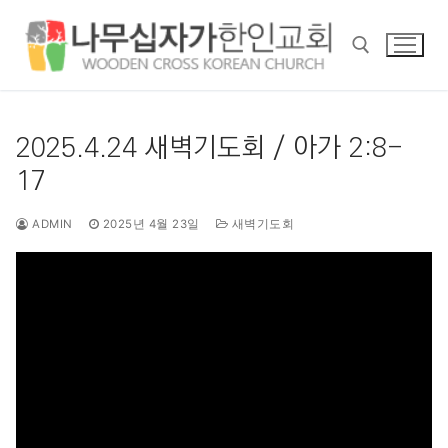
콘
텐
츠
로
바
검색 :
로
2025.4.24 새벽기도회 / 아가 2:8-
가
17
기
ADMIN
2025년 4월 23일
새벽기도회