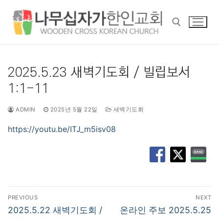
콘
텐
츠
로
바
검색 :
로
2025.5.23 새벽기도회 / 빌립보서
가
1:1-11
기
ADMIN
2025년 5월 22일
새벽기도회
https://youtu.be/ITJ_m5isv08
글
PREVIOUS
NEXT
탐
Previous
Next
2025.5.22 새벽기도회 /
온라인 주보 2025.5.25