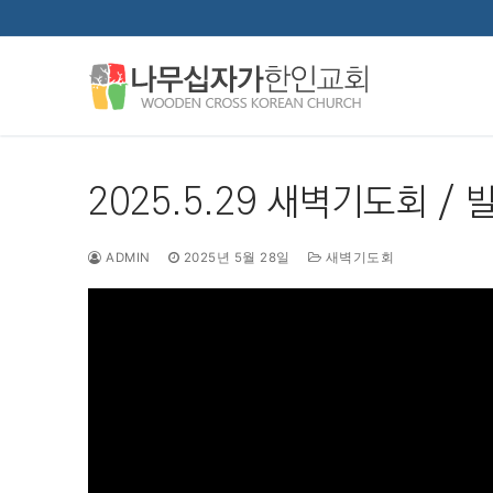
콘
텐
츠
로
바
로
가
2025.5.29 새벽기도회 / 
기
ADMIN
2025년 5월 28일
새벽기도회