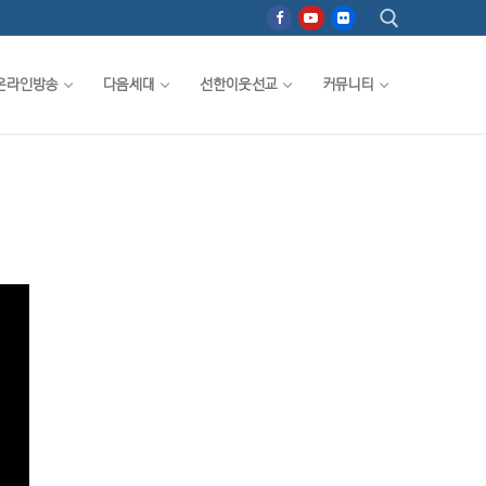
온라인방송
다음세대
선한이웃선교
커뮤니티
검색 :