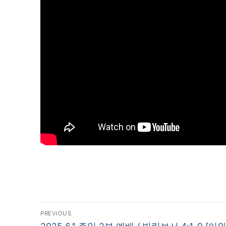
글
PREVIOUS
Previous