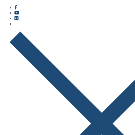
콘
메
닫
텐
뉴
기
츠
로
바
로
가
기