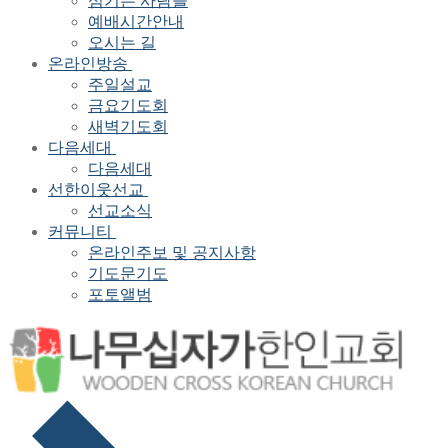
섬기는 사람들
예배시간안내
오시는 길
온라인방송
주일설교
금요기도회
새벽기도회
다음세대
다음세대
선한이웃선교
선교소식
커뮤니티
온라인주보 및 공지사항
기도문기도
포토앨범