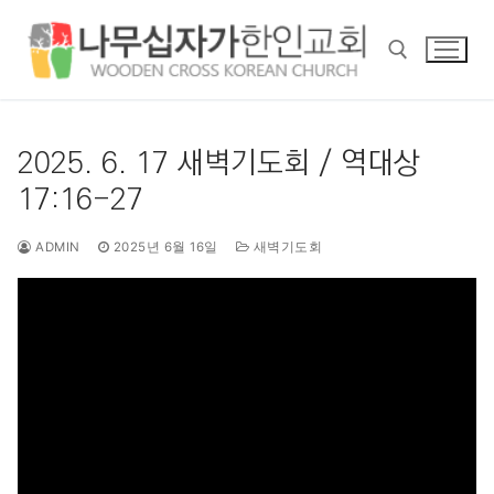
콘
텐
츠
로
바
검색 :
로
2025. 6. 17 새벽기도회 / 역대상
가
17:16-27
기
ADMIN
2025년 6월 16일
새벽기도회