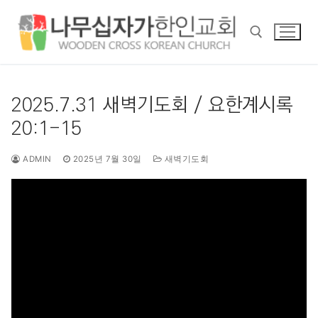
콘
텐
츠
로
바
검색 :
로
2025.7.31 새벽기도회 / 요한계시록
가
20:1-15
기
ADMIN
2025년 7월 30일
새벽기도회