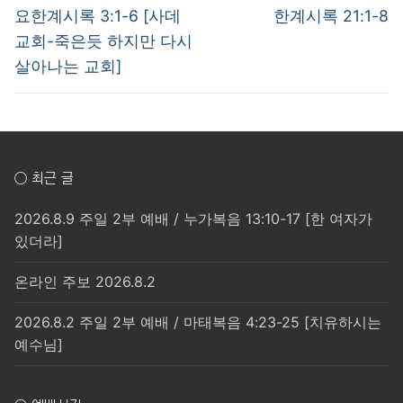
post:
post:
색
요한계시록 3:1-6 [사데
한계시록 21:1-8
교회-죽은듯 하지만 다시
살아나는 교회]
○ 최근 글
2026.8.9 주일 2부 예배 / 누가복음 13:10-17 [한 여자가
있더라]
온라인 주보 2026.8.2
2026.8.2 주일 2부 예배 / 마태복음 4:23-25 [치유하시는
예수님]