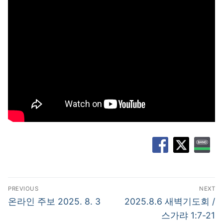
글
PREVIOUS
NEXT
탐
Previous
Next
온라인 주보 2025. 8. 3
2025.8.6 새벽기도회 /
post:
post:
색
스가랴 1:7-21