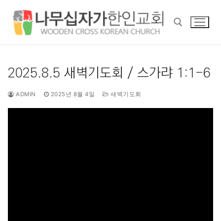
콘
텐
츠
로
바
검색 :
로
2025.8.5 새벽기도회 / 스가랴 1:1-6
가
기
ADMIN
2025년 8월 4일
새벽기도회