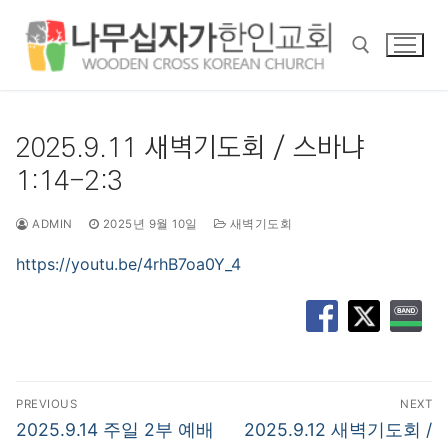
콘
텐
츠
로
바
검색 :
로
2025.9.11 새벽기도회 / 스바냐
가
1:14-2:3
기
ADMIN
2025년 9월 10일
새벽기도회
https://youtu.be/4rhB7oa0Y_4
글
PREVIOUS
NEXT
탐
Previous
Next
2025.9.14 주일 2부 예배
2025.9.12 새벽기도회 /