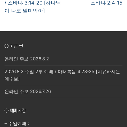
post:
post:
색
/ 스바냐 3:14-20 [하나님
스바냐 2:4-15
이 나로 말미암아]
○ 최근 글
온라인 주보 2026.8.2
2026.8.2 주일 2부 예배 / 마태복음 4:23-25 [치유하시는
예수님]
온라인 주보 2026.7.26
○ 예배시간
– 주일예배 :