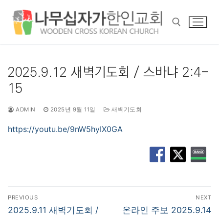
콘
텐
츠
로
바
검색 :
로
2025.9.12 새벽기도회 / 스바냐 2:4-
가
15
기
ADMIN
2025년 9월 11일
새벽기도회
https://youtu.be/9nW5hyIX0GA
글
PREVIOUS
NEXT
탐
Previous
Next
2025.9.11 새벽기도회 /
온라인 주보 2025.9.14