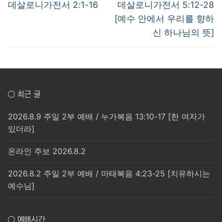
post:
post:
색
데살로니가전서 2:1-16
데살로니가전서 5:12-28
[예수 안에서 우리를 향하
신 하나님의 뜻]
○ 최근 글
2026.8.9 주일 2부 예배 / 누가복음 13:10-17 [한 여자가
있더라]
온라인 주보 2026.8.2
2026.8.2 주일 2부 예배 / 마태복음 4:23-25 [치유하시는
예수님]
○ 예배시간