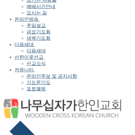
섬기는 사람들
예배시간안내
오시는 길
온라인방송
주일설교
금요기도회
새벽기도회
다음세대
다음세대
선한이웃선교
선교소식
커뮤니티
온라인주보 및 공지사항
기도문기도
포토앨범