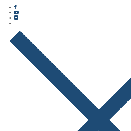
콘
메
닫
텐
뉴
기
츠
로
바
로
가
기