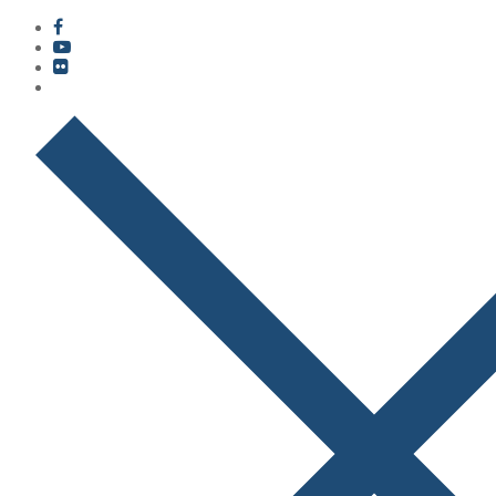
콘
메
닫
텐
뉴
기
츠
로
바
로
가
기