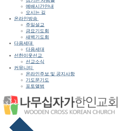
섬기는 사람들
예배시간안내
오시는 길
온라인방송
주일설교
금요기도회
새벽기도회
다음세대
다음세대
선한이웃선교
선교소식
커뮤니티
온라인주보 및 공지사항
기도문기도
포토앨범