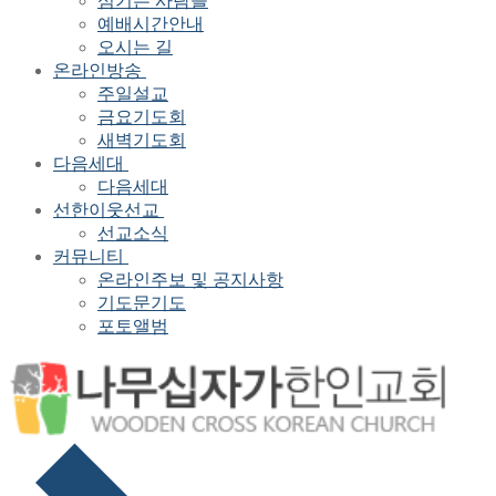
섬기는 사람들
예배시간안내
오시는 길
온라인방송
주일설교
금요기도회
새벽기도회
다음세대
다음세대
선한이웃선교
선교소식
커뮤니티
온라인주보 및 공지사항
기도문기도
포토앨범