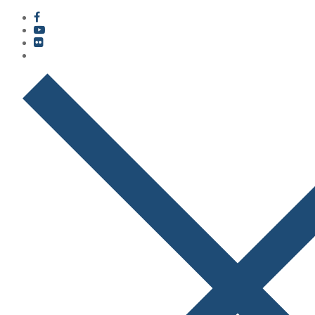
콘
메
닫
텐
뉴
기
츠
로
바
로
가
기