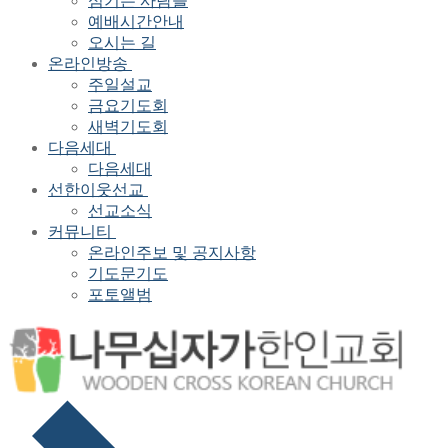
섬기는 사람들
예배시간안내
오시는 길
온라인방송
주일설교
금요기도회
새벽기도회
다음세대
다음세대
선한이웃선교
선교소식
커뮤니티
온라인주보 및 공지사항
기도문기도
포토앨범