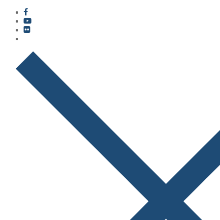
콘
메
닫
텐
뉴
기
츠
로
바
로
가
기