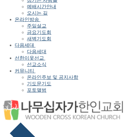
섬기는 사람들
예배시간안내
오시는 길
온라인방송
주일설교
금요기도회
새벽기도회
다음세대
다음세대
선한이웃선교
선교소식
커뮤니티
온라인주보 및 공지사항
기도문기도
포토앨범