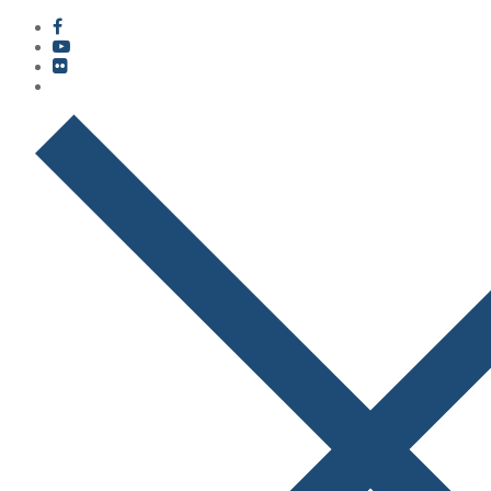
콘
메
닫
텐
뉴
기
츠
로
바
로
가
기