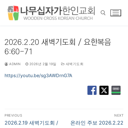
콘
텐
츠
로
바
검색 :
로
2026.2.20 새벽기도회 / 요한복음
가
6:60-71
기
ADMIN
2026년 2월 19일
새벽기도회
https://youtu.be/sg3AWDrnG7A
글
PREVIOUS
NEXT
탐
Previous
Next
2026.2.19 새벽기도회 /
온라인 주보 2026.2.22