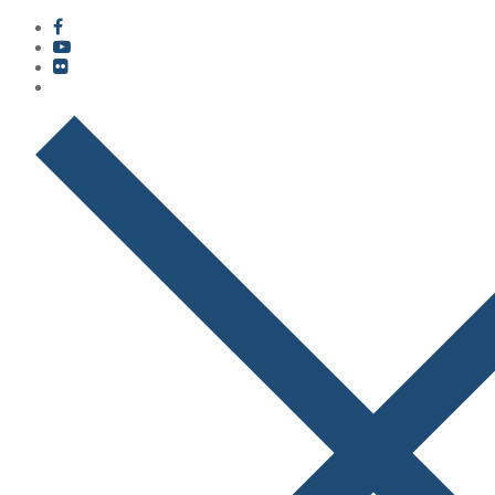
콘
메
닫
텐
뉴
기
츠
로
바
로
가
기