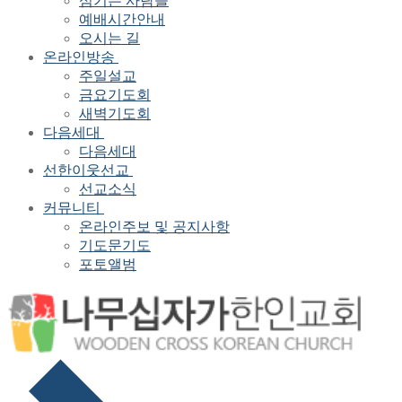
섬기는 사람들
예배시간안내
오시는 길
온라인방송
주일설교
금요기도회
새벽기도회
다음세대
다음세대
선한이웃선교
선교소식
커뮤니티
온라인주보 및 공지사항
기도문기도
포토앨범