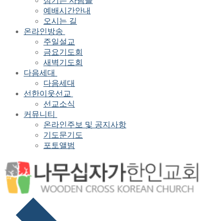
섬기는 사람들
예배시간안내
오시는 길
온라인방송
주일설교
금요기도회
새벽기도회
다음세대
다음세대
선한이웃선교
선교소식
커뮤니티
온라인주보 및 공지사항
기도문기도
포토앨범