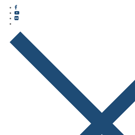
콘
메
닫
텐
뉴
기
츠
로
바
로
가
기