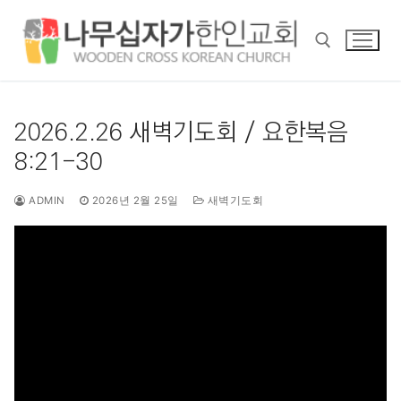
콘
텐
츠
로
바
검색 :
로
2026.2.26 새벽기도회 / 요한복음
가
8:21-30
기
ADMIN
2026년 2월 25일
새벽기도회