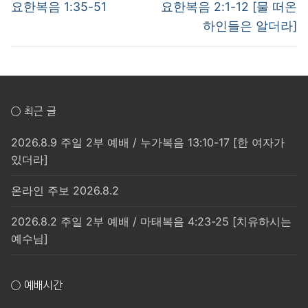
post:
post:
색
요한복음 1:35-51
요한복음 2:1-12 [물 떠온
하인들은 알더라]
○ 최근 글
2026.8.9 주일 2부 예배 / 누가복음 13:10-17 [한 여자가
있더라]
온라인 주보 2026.8.2
2026.8.2 주일 2부 예배 / 마태복음 4:23-25 [치유하시는
예수님]
○ 예배시간