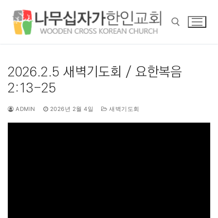
콘
텐
츠
로
바
검색 :
로
2026.2.5 새벽기도회 / 요한복음
가
2:13-25
기
ADMIN
2026년 2월 4일
새벽기도회