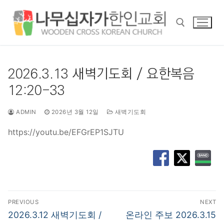
콘
텐
츠
로
바
검색 :
로
2026.3.13 새벽기도회 / 요한복음
가
12:20-33
기
ADMIN
2026년 3월 12일
새벽기도회
https://youtu.be/EFGrEP1SJTU
글
PREVIOUS
NEXT
탐
Previous
Next
2026.3.12 새벽기도회 /
온라인 주보 2026.3.15