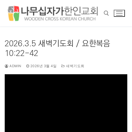
콘
텐
츠
로
바
검색 :
로
2026.3.5 새벽기도회 / 요한복음
가
10:22-42
기
ADMIN
2026년 3월 4일
새벽기도회