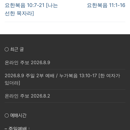
post:
post:
색
요한복음 10:7-21 [나는
요한복음 11:1-16
선한 목자라]
○ 최근 글
온라인 주보 2026.8.9
2026.8.9 주일 2부 예배 / 누가복음 13:10-17 [한 여자가
있더라]
온라인 주보 2026.8.2
○ 예배시간
– 주일예배 :