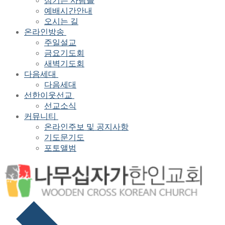
섬기는 사람들
예배시간안내
오시는 길
온라인방송
주일설교
금요기도회
새벽기도회
다음세대
다음세대
선한이웃선교
선교소식
커뮤니티
온라인주보 및 공지사항
기도문기도
포토앨범