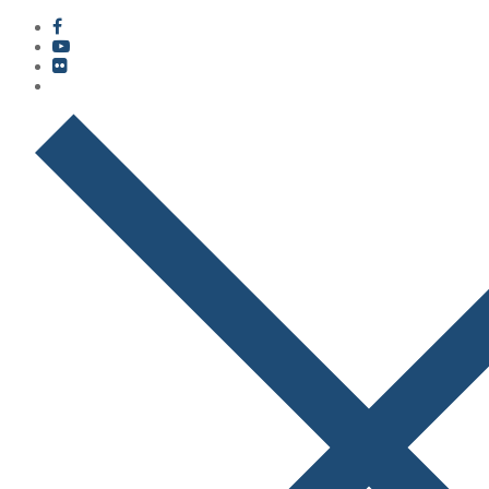
콘
메
닫
텐
뉴
기
츠
로
바
로
가
기