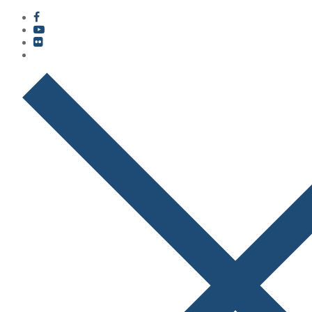
콘
메
닫
텐
뉴
기
츠
로
바
로
가
기