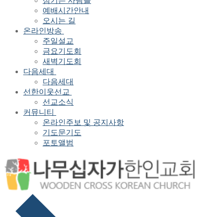
섬기는 사람들
예배시간안내
오시는 길
온라인방송
주일설교
금요기도회
새벽기도회
다음세대
다음세대
선한이웃선교
선교소식
커뮤니티
온라인주보 및 공지사항
기도문기도
포토앨범