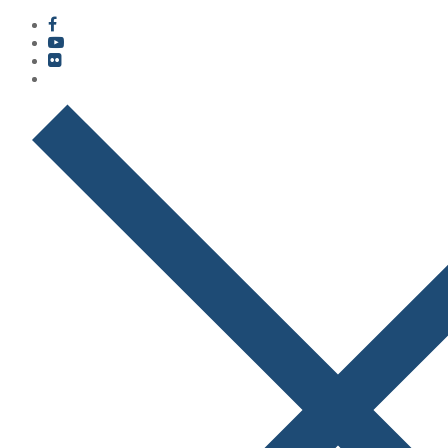
콘
메
닫
텐
뉴
기
츠
로
바
로
가
기