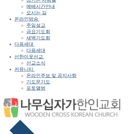
섬기는 사람들
예배시간안내
오시는 길
온라인방송
주일설교
금요기도회
새벽기도회
다음세대
다음세대
선한이웃선교
선교소식
커뮤니티
온라인주보 및 공지사항
기도문기도
포토앨범