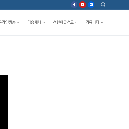
온라인방송
다음세대
선한이웃선교
커뮤니티
검색 :