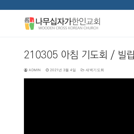
콘
텐
츠
로
바
로
가
210305 아침 기도회 / 빌립
기
ADMIN
2021년 3월 4일
새벽기도회