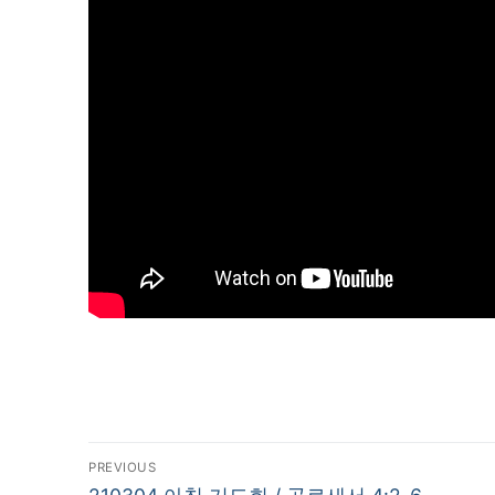
글
PREVIOUS
Previous