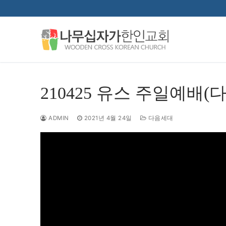
콘
텐
츠
로
바
로
가
210425 유스 주일예배(
기
ADMIN
2021년 4월 24일
다음세대