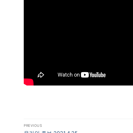
글
PREVIOUS
Previous